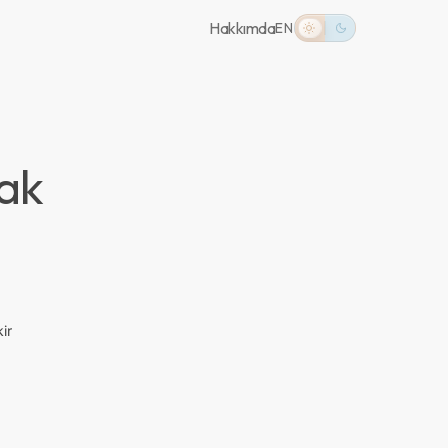
Hakkımda
EN
cak
kir