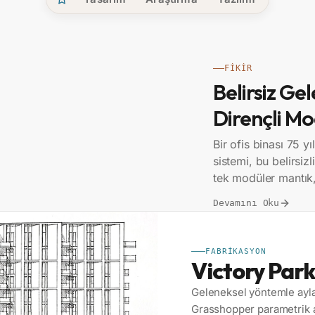
FIKIR
Belirsiz Gel
Dirençli Mo
Bir ofis binası 75 yı
sistemi, bu belirsiz
tek modüler mantık,
Devamını Oku
FABRIKASYON
Victory Par
Geleneksel yöntemle ayla
Grasshopper parametrik al