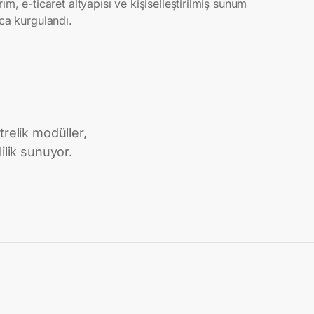
ım, e-ticaret altyapısı ve kişiselleştirilmiş sunum
uca kurgulandı.
relik modüller,
ilik sunuyor.