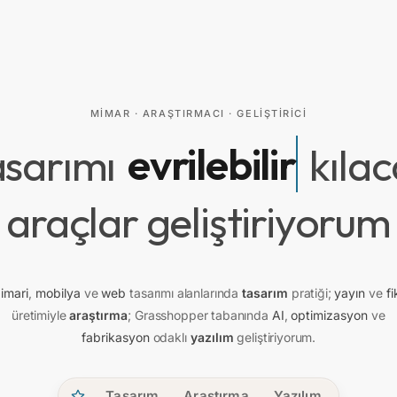
MIMAR · ARAŞTIRMACI · GELIŞTIRICI
evrilebilir
asarımı
kıla
araçlar geliştiriyorum
imari
,
mobilya
ve
web
tasarımı alanlarında
tasarım
pratiği;
yayın
ve
fi
üretimiyle
araştırma
; Grasshopper tabanında
AI
,
optimizasyon
ve
fabrikasyon
odaklı
yazılım
geliştiriyorum.
Tasarım
Araştırma
Yazılım