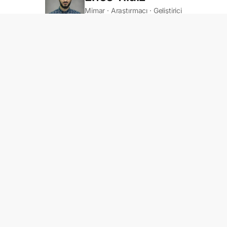
Mimar · Araştırmacı · Geliştirici
, simülasyon ve algoritmalar
üzerine kuruyor; tasarım problemle
ederek
çözüyorum.
minden performans simülasyonlarına, algoritmik araç geliştirmed
alışıyorum.
Estetik ve performansı
karşıt değil,
birbirini tamamlay
olarak değerlendiriyorum.
ARAÇ SETI
DENEYIM & EĞITIM
TASARIM & MODELLEME
Mimarlık Doktora
Özyeğin Üniversitesi
hopper
Rhino
Revit
YZ Tabanlı Yapı Elemanı Tespiti
2023 — Devam Ediyor
GELIŞTIRME
Tasarım Koordinatörü
Rumman İnşaat
ython
C#
AutoLISP
Tasarım Birimi