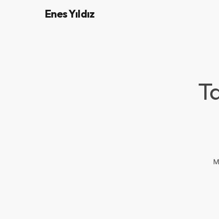
Enes Yıldız
T
M